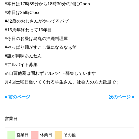
#本日は17時59分から18時30分の間にOpen
#本日は25時Close
#42歳のおじさんがやってるパブ
#15周年終わって16年目
#今日のお昼は烏丸の沖縄料理屋
#やっぱり麺がすこし気になるなぁ笑
#誰が興味あんねん
#アルバイト募集
※自薦他薦は問わずアルバイト募集しています
月4回土曜日働いてくれる学生さん、社会人の方大歓迎です
« 前のページ
次のページ »
営業日
営業日
休業日
その他