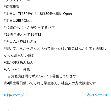
#京都醸造
#本日は17時59分から18時30分の間にOpen
#本日は25時Close
#42歳のおじさんがやってるパブ
#15周年終わって16年目
#今日のお昼はむぎゅ
#空いてたらからさっと入って食べたけど白ごはんがとても美味し
かった黒もいい感じ
#誰が興味あんねん
#アルバイト募集
※自薦他薦は問わずアルバイト募集しています
月4回土曜日働いてくれる学生さん、社会人の方大歓迎です
« 前のページ
次のページ »