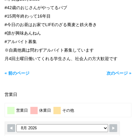
#42歳のおじさんがやってるパブ
#15周年終わって16年目
#今日のお昼はお家でLIFEのざる蕎麦と鉄火巻き
#誰が興味あんねん
#アルバイト募集
※自薦他薦は問わずアルバイト募集しています
月4回土曜日働いてくれる学生さん、社会人の方大歓迎です
« 前のページ
次のページ »
営業日
営業日
休業日
その他