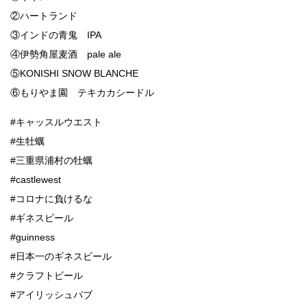
②ハートランド
③インドの青鬼 IPA
④伊勢角屋麦酒 pale ale
⑤KONISHI SNOW BLANCHE
⑥もりやま園 テキカカシードル
#キャッスルウエスト
#生牡蠣
#三重県浦村の牡蠣
#castlewest
#コロナに負けるな
#ギネスビール
#guinness
#日本一のギネスビール
#クラフトビール
#アイリッシュパブ