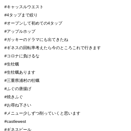
#キャッスルウエスト
#4タップまで絞り
#オープンして初めての4タップ
#アップルホップ
#ガッキーのドラマにも出てきたね
#ギネスの回転率考えたら今のところこれで行きます
#コロナに負けるな
#生牡蠣
#生牡蠣あります
#三重県浦村の牡蠣
#ふぐの唐揚げ
#焼きふぐ
#お尋ね下さい
#メニュー少しずつ削っていくと思います
#castlewest
#ギネスビール