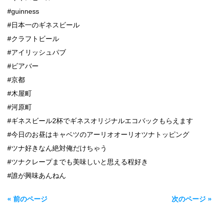
#guinness
#日本一のギネスビール
#クラフトビール
#アイリッシュパブ
#ビアバー
#京都
#木屋町
#河原町
#ギネスビール2杯でギネスオリジナルエコバックもらえます
#今日のお昼はキャベツのアーリオオーリオツナトッピング
#ツナ好きなん絶対俺だけちゃう
#ツナクレープまでも美味しいと思える程好き
#誰が興味あんねん
« 前のページ
次のページ »