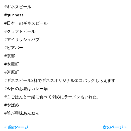
#ギネスビール
#guinness
#日本一のギネスビール
#クラフトビール
#アイリッシュパブ
#ビアバー
#京都
#木屋町
#河原町
#ギネスビール2杯でギネスオリジナルエコバックもらえます
#今日のお昼はカレー鍋
#白ごはんと一緒に食べて閉めにラーメンもいれた。
#やばめ
#誰が興味あんねん
« 前のページ
次のページ »