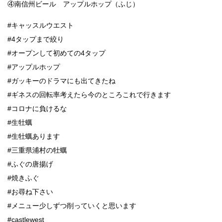
④南信州ビール アップルホップ（ふじ）
#キャッスルウエスト
#4タップまで絞り
#オープンして初めての4タップ
#アップルホップ
#ガッキーのドラマにも出てきたね
#ギネスの回転率考えたら今のところこれで行きます
#コロナに負けるな
#生牡蠣
#生牡蠣あります
#三重県浦村の牡蠣
#ふぐの唐揚げ
#焼きふぐ
#お尋ね下さい
#メニュー少しずつ削っていくと思います
#castlewest