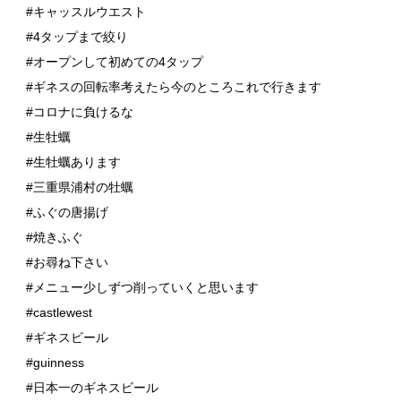
#キャッスルウエスト
#4タップまで絞り
#オープンして初めての4タップ
#ギネスの回転率考えたら今のところこれで行きます
#コロナに負けるな
#生牡蠣
#生牡蠣あります
#三重県浦村の牡蠣
#ふぐの唐揚げ
#焼きふぐ
#お尋ね下さい
#メニュー少しずつ削っていくと思います
#castlewest
#ギネスビール
#guinness
#日本一のギネスビール