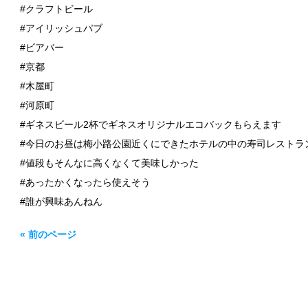
#クラフトビール
#アイリッシュパブ
#ビアバー
#京都
#木屋町
#河原町
#ギネスビール2杯でギネスオリジナルエコバックもらえます
#今日のお昼は梅小路公園近くにできたホテルの中の寿司レストラ
#値段もそんなに高くなくて美味しかった
#あったかくなったら使えそう
#誰が興味あんねん
« 前のページ