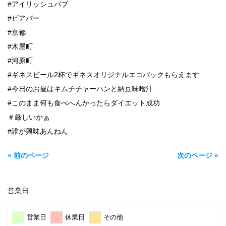
#アイリッシュパブ
#ビアバー
#京都
#木屋町
#河原町
#ギネスビール2杯でギネスオリジナルエコバックもらえます
#今日のお昼はキムチチャーハンと納豆味噌汁
#このまま何も食べへんかったらダイエット成功
＃厳しいかぁ
#誰が興味あんねん
« 前のページ
次のページ »
営業日
営業日
休業日
その他