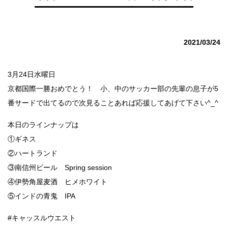
2021/03/24
3月24日水曜日
京都国際一勝おめでとう！ 小、中のサッカー部の先輩の息子が5
番サードで出てるので次見ることあれば応援してあげて下さい^_^
本日のラインナップは
①ギネス
②ハートランド
③南信州ビール Spring session
④伊勢角屋麦酒 ヒメホワイト
⑤インドの青鬼 IPA
#キャッスルウエスト