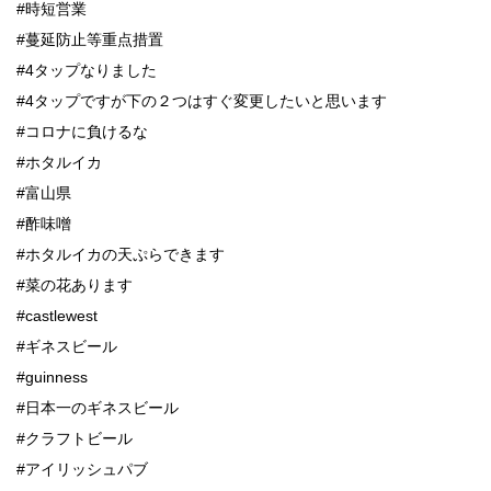
#時短営業
#蔓延防止等重点措置
#4タップなりました
#4タップですが下の２つはすぐ変更したいと思います
#コロナに負けるな
#ホタルイカ
#富山県
#酢味噌
#ホタルイカの天ぷらできます
#菜の花あります
#castlewest
#ギネスビール
#guinness
#日本一のギネスビール
#クラフトビール
#アイリッシュパブ