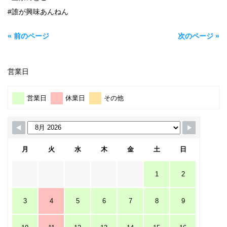
#誰が興味あんねん
« 前のページ
次のページ »
営業日
営業日
休業日
その他
月
火
水
木
金
土
日
1
2
3
4
5
6
7
8
9