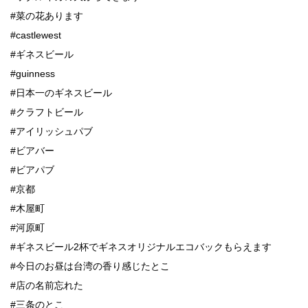
#菜の花あります
#castlewest
#ギネスビール
#guinness
#日本一のギネスビール
#クラフトビール
#アイリッシュパブ
#ビアバー
#ビアパブ
#京都
#木屋町
#河原町
#ギネスビール2杯でギネスオリジナルエコバックもらえます
#今日のお昼は台湾の香り感じたとこ
#店の名前忘れた
#三条のとこ