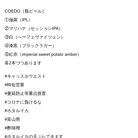
COEDO［瓶ビール］
①伽羅（IPL）
②マリハナ（セッションIPA）
③白（へーフェヴァイツェン）
④漆黒（ブラックラガー）
⑤紅赤（imperial sweet potato amber）
各2本づつあります
#キャッスルウエスト
#時短営業
#蔓延防止等重点措置
#コロナに負けるな
#ホタルイカ
#富山県
#酢味噌
#ホタルイカの天ぷらできます