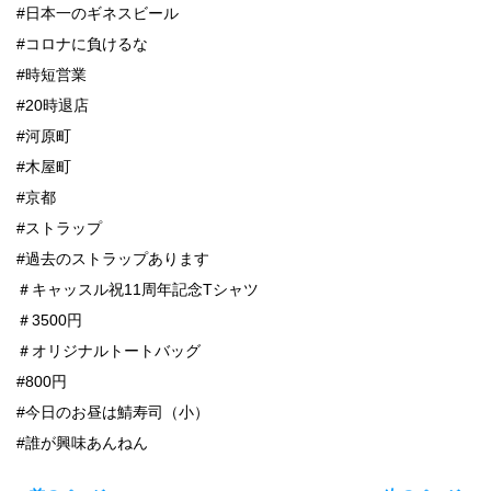
#日本一のギネスビール
#コロナに負けるな
#時短営業
#20時退店
#河原町
#木屋町
#京都
#ストラップ
#過去のストラップあります
＃キャッスル祝11周年記念Tシャツ
＃3500円
＃オリジナルトートバッグ
#800円
#今日のお昼は鯖寿司（小）
#誰が興味あんねん