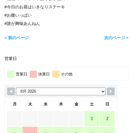
#今日のお昼はいきなりステーキ
#お腹いっぱい
#誰が興味あんねん
« 前のページ
次のページ »
営業日
営業日
休業日
その他
月
火
水
木
金
土
日
1
2