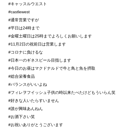
#キャッスルウエスト
#castlewest
#通常営業ですが
#平日は24時まで
#金曜土曜日は25時までよろしくお願いします
#11月2日の祝前日は営業します
#コロナに負けるな
#日本一のギネスビール目指します
#今日のお昼はマクドナルドで牛と鳥と魚を摂取
#総合栄養食品
#バランスがいいよね
#フィレヲフイッシュ子供の時以来たべたけどもういらん笑
#好きな人いたらすいません
#誰が興味あんねん
#お酒下さい笑
#お祝いありがとうございます