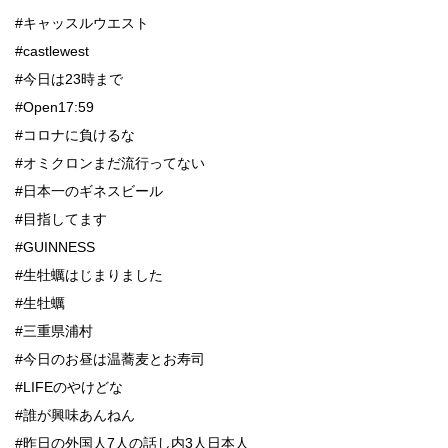
#キャッスルウエスト
#castlewest
#今日は23時まで
#Open17:59
#コロナに負けるな
#オミクロンまだ流行ってない
#日本一のギネスビール
#目指してます
#GUINNESS
#生牡蠣はじまりました
#生牡蠣
#三重県浦村
#今日のお昼は温蕎麦とお寿司
#LIFEのやけどな
#誰が興味あんねん
#昨日の外国人7人の話し内3人日本人