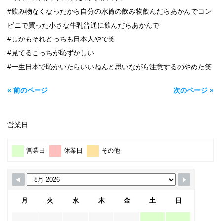
#飲み物なくなったから自分の水筒の飲み物飲んだらあかんでコン
ビニで買った小さな牛乳普通に飲んだらあかんで
#しかもそれどっちも日本人やで笑
#見てるこっちが恥ずかしい
#一生日本で恥かいたらいいねんと思いながら注意するのやめた笑
« 前のページ
次のページ »
営業日
営業日
休業日
その他
月
火
水
木
金
土
日