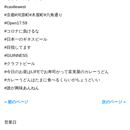
#castlewest
#京都#河原町#木屋町#六角通り
#Open17:59
#コロナに負けるな
#日本一のギネスビール
#目指してます
#GUINNESS
#クラフトビール
#今日のお昼はLIFEでお寿司かって富美屋のカレーうどん
#カレーうどんはたまに食べるくらいがちょうどいい
#誰が興味あんねん
« 前のページ
次のページ »
営業日