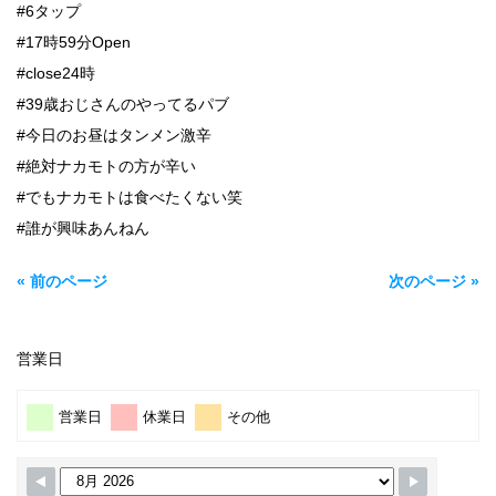
#6タップ
#17時59分Open
#close24時
#39歳おじさんのやってるパブ
#今日のお昼はタンメン激辛
#絶対ナカモトの方が辛い
#でもナカモトは食べたくない笑
#誰が興味あんねん
« 前のページ
次のページ »
営業日
営業日
休業日
その他