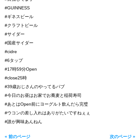
#GUINNESS
#ギネスビール
#クラフトビール
#サイダー
#国産サイダー
#cidre
#6タップ
#17時59分Open
#close25時
#39歳おじさんのやってるパブ
#今日のお昼はお家でお蕎麦と稲荷寿司
#あとはOpen前にヨーグルト飲んだら完璧
#ウコンの差し入れはありがたいですねぇぇ
#誰が興味あんねん
« 前のページ
次のページ »