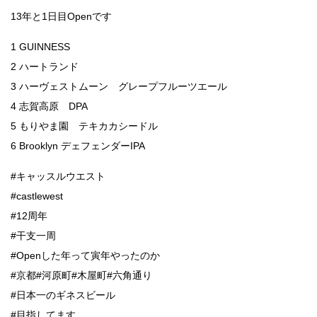
13年と1日目Openです
1 GUINNESS
2 ハートランド
3 ハーヴェストムーン グレープフルーツエール
4 志賀高原 DPA
5 もりやま園 テキカカシードル
6 Brooklyn デェフェンダーIPA
#キャッスルウエスト
#castlewest
#12周年
#干支一周
#Openした年って寅年やったのか
#京都#河原町#木屋町#六角通り
#日本一のギネスビール
#目指してます