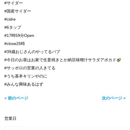
#サイダー
#国産サイダー
#cidre
#6タップ
#17時59分Open
#close25時
#39歳おじさんのやってるパブ
#今日のお昼はお家で生姜焼きとか納豆味噌汁サラダアボカド
#サッポロの営業の人きてる
#うち基本キリンやのに
#みんな興味あるはず
« 前のページ
次のページ »
営業日