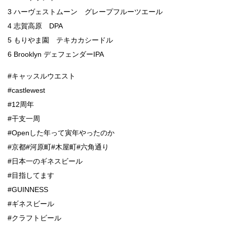
3 ハーヴェストムーン グレープフルーツエール
4 志賀高原 DPA
5 もりやま園 テキカカシードル
6 Brooklyn デェフェンダーIPA
#キャッスルウエスト
#castlewest
#12周年
#干支一周
#Openした年って寅年やったのか
#京都#河原町#木屋町#六角通り
#日本一のギネスビール
#目指してます
#GUINNESS
#ギネスビール
#クラフトビール