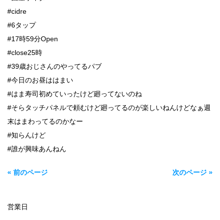
#cidre
#6タップ
#17時59分Open
#close25時
#39歳おじさんのやってるパブ
#今日のお昼ははまい
#はま寿司初めていったけど廻ってないのね
#そらタッチパネルで頼むけど廻ってるのが楽しいねんけどなぁ週
末はまわってるのかなー
#知らんけど
#誰が興味あんねん
« 前のページ
次のページ »
営業日