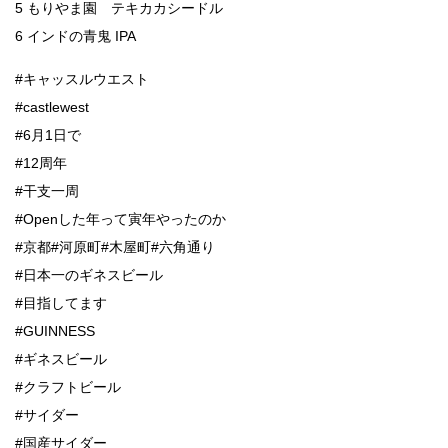
5 もりやま園 テキカカシードル
6 インドの青鬼 IPA
#キャッスルウエスト
#castlewest
#6月1日で
#12周年
#干支一周
#Openした年って寅年やったのか
#京都#河原町#木屋町#六角通り
#日本一のギネスビール
#目指してます
#GUINNESS
#ギネスビール
#クラフトビール
#サイダー
#国産サイダー