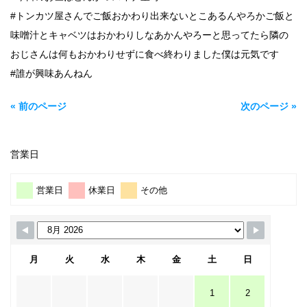
#トンカツ屋さんでご飯おかわり出来ないとこあるんやろかご飯と
味噌汁とキャベツはおかわりしなあかんやろーと思ってたら隣の
おじさんは何もおかわりせずに食べ終わりました僕は元気です
#誰が興味あんねん
« 前のページ
次のページ »
営業日
営業日
休業日
その他
月
火
水
木
金
土
日
1
2