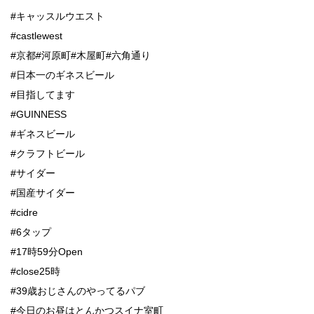
#キャッスルウエスト
#castlewest
#京都#河原町#木屋町#六角通り
#日本一のギネスビール
#目指してます
#GUINNESS
#ギネスビール
#クラフトビール
#サイダー
#国産サイダー
#cidre
#6タップ
#17時59分Open
#close25時
#39歳おじさんのやってるパブ
#今日のお昼はとんかつスイナ室町