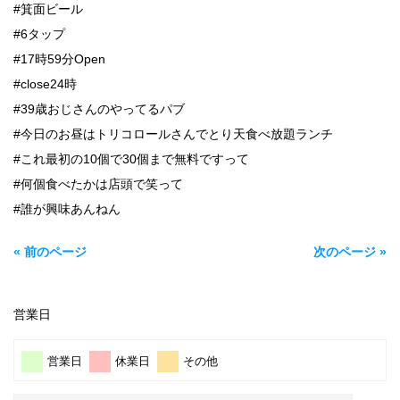
#箕面ビール
#6タップ
#17時59分Open
#close24時
#39歳おじさんのやってるパブ
#今日のお昼はトリコロールさんでとり天食べ放題ランチ
#これ最初の10個で30個まで無料ですって
#何個食べたかは店頭で笑って
#誰が興味あんねん
« 前のページ
次のページ »
営業日
営業日
休業日
その他