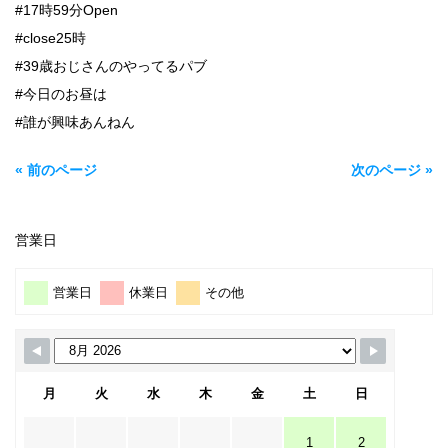
#17時59分Open
#close25時
#39歳おじさんのやってるパブ
#今日のお昼は
#誰が興味あんねん
« 前のページ
次のページ »
営業日
営業日
休業日
その他
月
火
水
木
金
土
日
1
2