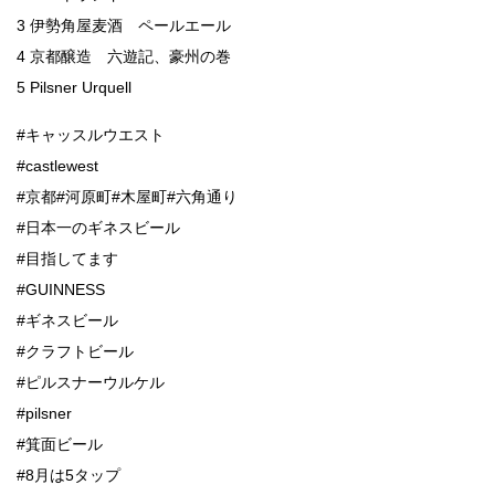
3 伊勢角屋麦酒 ペールエール
4 京都醸造 六遊記、豪州の巻
5 Pilsner Urquell
#キャッスルウエスト
#castlewest
#京都#河原町#木屋町#六角通り
#日本一のギネスビール
#目指してます
#GUINNESS
#ギネスビール
#クラフトビール
#ピルスナーウルケル
#pilsner
#箕面ビール
#8月は5タップ