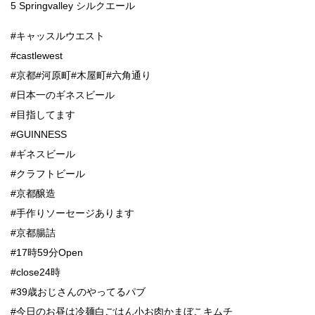
5 Springvalley シルクエール
#キャッスルウエスト
#castlewest
#京都#河原町#木屋町#六角通り
#日本一のギネスビール
#目指してます
#GUINNESS
#ギネスビール
#クラフトビール
#京都醸造
#手作りソーセージあります
#京都腸詰
#17時59分Open
#close24時
#39歳おじさんのやってるパブ
#今日のお昼は冷麺白ごはん小お肉かまぼこキムチ