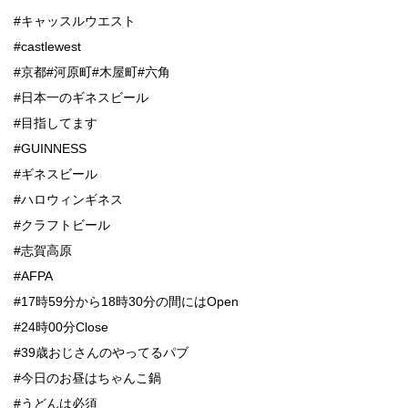
#キャッスルウエスト
#castlewest
#京都#河原町#木屋町#六角
#日本一のギネスビール
#目指してます
#GUINNESS
#ギネスビール
#ハロウィンギネス
#クラフトビール
#志賀高原
#AFPA
#17時59分から18時30分の間にはOpen
#24時00分Close
#39歳おじさんのやってるパブ
#今日のお昼はちゃんこ鍋
#うどんは必須