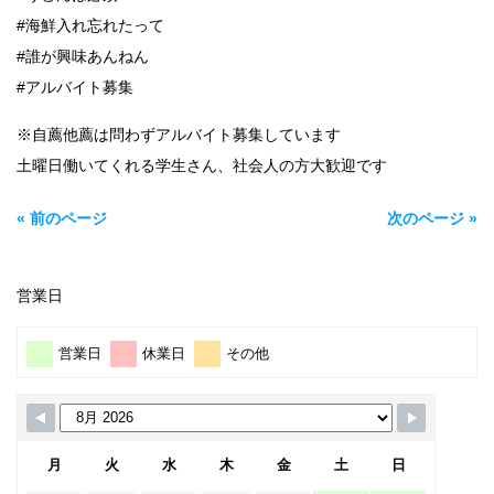
#海鮮入れ忘れたって
#誰が興味あんねん
#アルバイト募集
※自薦他薦は問わずアルバイト募集しています
土曜日働いてくれる学生さん、社会人の方大歓迎です
« 前のページ
次のページ »
営業日
営業日
休業日
その他
月
火
水
木
金
土
日