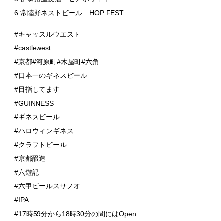
6 常陸野ネストビール HOP FEST
#キャッスルウエスト
#castlewest
#京都#河原町#木屋町#六角
#日本一のギネスビール
#目指してます
#GUINNESS
#ギネスビール
#ハロウィンギネス
#クラフトビール
#京都醸造
#六遊記
#六甲ビールスサノオ
#IPA
#17時59分から18時30分の間にはOpen