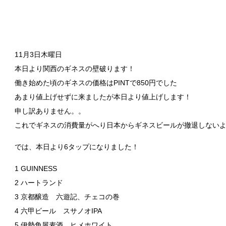
11月3日木曜日
本日より関西のギネスの壁破ります！
働き始めた頃のギネスの価格はPINTで850円でした
あまり値上げせずに来ましたが本日より値上げします！
申し訳ありません。。
これでギネスの消費量がへり日本からギネスビールが撤退しないよ
では、本日より6タップになりました！
1 GUINNESS
2 ハートランド
3 京都醸造 六遊記、チェコの巻
4 六甲ビール スサノオIPA
5 伊勢角屋麦酒 ヒメホワイト