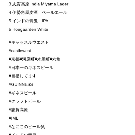
3 志賀高原 India Miyama Lager
4 伊勢角屋麦酒 ペールエール
5 インドの青鬼 IPA
6 Hoegaarden White
#キャッスルウエスト
#castlewest
#京都#河原町#木屋町#六角
#日本一のギネスビール
#目指してます
#GUINNESS
#ギネスビール
#クラフトビール
#志賀高原
#IML
#なにこのビール笑