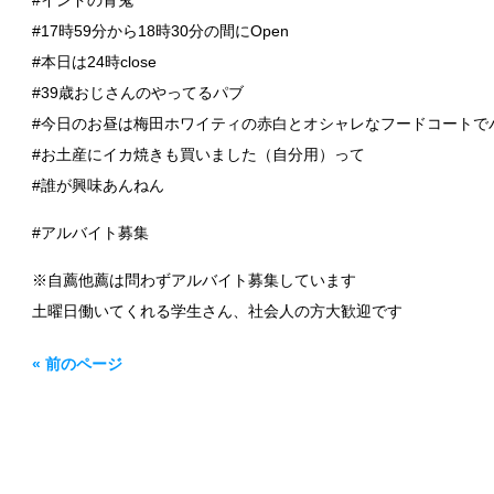
#インドの青鬼
#17時59分から18時30分の間にOpen
#本日は24時close
#39歳おじさんのやってるパブ
#今日のお昼は梅田ホワイティの赤白とオシャレなフードコートで
#お土産にイカ焼きも買いました（自分用）って
#誰が興味あんねん
#アルバイト募集
※自薦他薦は問わずアルバイト募集しています
土曜日働いてくれる学生さん、社会人の方大歓迎です
« 前のページ