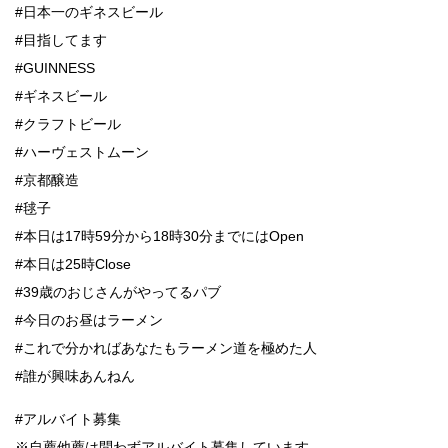
#日本一のギネスビール
#目指してます
#GUINNESS
#ギネスビール
#クラフトビール
#ハーヴェストムーン
#京都醸造
#毬子
#本日は17時59分から18時30分までにはOpen
#本日は25時Close
#39歳のおじさんがやってるパブ
#今日のお昼はラーメン
#これで分かればあなたもラーメン道を極めた人
#誰が興味あんねん
#アルバイト募集
※自薦他薦は問わずアルバイト募集しています