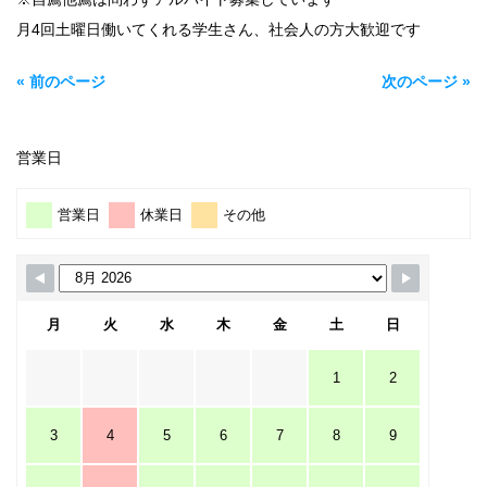
月4回土曜日働いてくれる学生さん、社会人の方大歓迎です
« 前のページ
次のページ »
営業日
営業日
休業日
その他
月
火
水
木
金
土
日
1
2
3
4
5
6
7
8
9