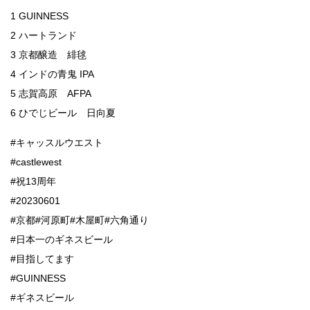
1 GUINNESS
2 ハートランド
3 京都醸造 緋毬
4 インドの青鬼 IPA
5 志賀高原 AFPA
6 ひでじビール 日向夏
#キャッスルウエスト
#castlewest
#祝13周年
#20230601
#京都#河原町#木屋町#六角通り
#日本一のギネスビール
#目指してます
#GUINNESS
#ギネスビール