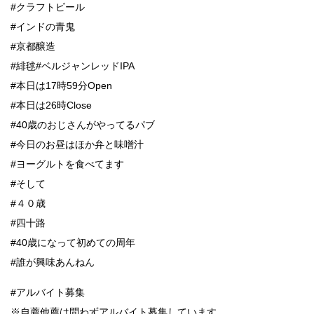
#クラフトビール
#インドの青鬼
#京都醸造
#緋毬#ベルジャンレッドIPA
#本日は17時59分Open
#本日は26時Close
#40歳のおじさんがやってるパブ
#今日のお昼はほか弁と味噌汁
#ヨーグルトを食べてます
#そして
#４０歳
#四十路
#40歳になって初めての周年
#誰が興味あんねん
#アルバイト募集
※自薦他薦は問わずアルバイト募集しています