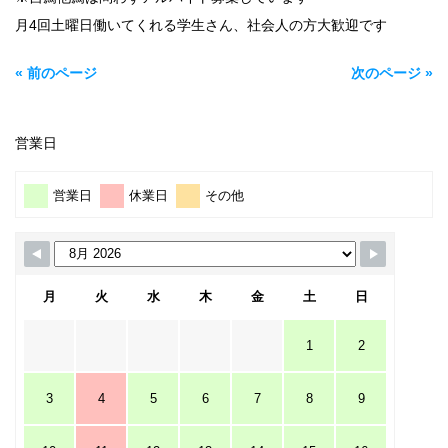
月4回土曜日働いてくれる学生さん、社会人の方大歓迎です
« 前のページ
次のページ »
営業日
営業日
休業日
その他
月
火
水
木
金
土
日
1
2
3
4
5
6
7
8
9