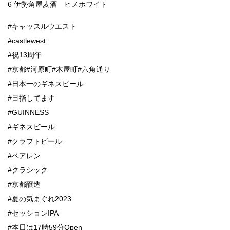
6 伊勢角屋麦酒 ヒメホワイト
#キャッスルウエスト
#castlewest
#祝13周年
#京都#河原町#木屋町#六角通り
#日本一のギネスビール
#目指してます
#GUINNESS
#ギネスビール
#クラフトビール
#ベアレン
#クラシック
#京都醸造
#夏の気まぐれ2023
#セッションIPA
#本日は17時59分Open