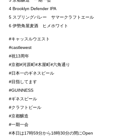
3 京都醸造 一期一会
4 Brooklyn Defender IPA
5 スプリングバレー サマークラフトエール
6 伊勢角屋麦酒 ヒメホワイト
#キャッスルウエスト
#castlewest
#祝13周年
#京都#河原町#木屋町#六角通り
#日本一のギネスビール
#目指してます
#GUINNESS
#ギネスビール
#クラフトビール
#京都醸造
#一期一会
#本日は17時59分から18時30分の間にOpen