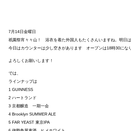
7月14日金曜日
祇園祭宵々々山！ 浴衣を着た外国人もたくさんいますね。明日
今日はカウンターは少し空きがあります オープンは18時30に
よろしくお願いします！
では、
ラインナップは
1 GUINNESS
2 ハートランド
3 京都醸造 一期一会
4 Brooklyn SUMMER ALE
5 FAR YEAST 東京IPA
6 伊勢角屋麦酒 ヒメホワイト