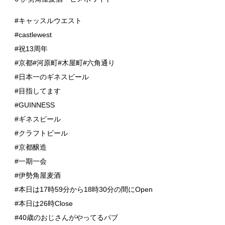
#キャッスルウエスト
#castlewest
#祝13周年
#京都#河原町#木屋町#六角通り
#日本一のギネスビール
#目指してます
#GUINNESS
#ギネスビール
#クラフトビール
#京都醸造
#一期一会
#伊勢角屋麦酒
#本日は17時59分から18時30分の間にOpen
#本日は26時Close
#40歳のおじさんがやってるパブ