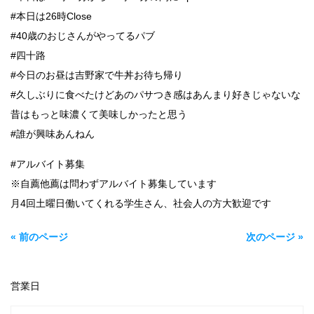
#本日は26時Close
#40歳のおじさんがやってるパブ
#四十路
#今日のお昼は吉野家で牛丼お待ち帰り
#久しぶりに食べたけどあのパサつき感はあんまり好きじゃないな
昔はもっと味濃くて美味しかったと思う
#誰が興味あんねん
#アルバイト募集
※自薦他薦は問わずアルバイト募集しています
月4回土曜日働いてくれる学生さん、社会人の方大歓迎です
« 前のページ
次のページ »
営業日