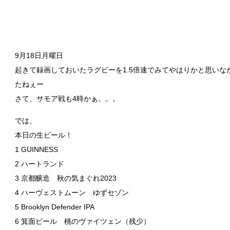
9月18日月曜日
起きて録画しておいたラグビーを1.5倍速でみてやはりかと思い
たねぇー
さて、サモア戦も4時かぁ。。。
では、
本日の生ビール！
1 GUINNESS
2 ハートランド
3 京都醸造 秋の気まぐれ2023
4 ハーヴェストムーン ゆずセゾン
5 Brooklyn Defender IPA
6 箕面ビール 桃のヴァイツェン（残少）