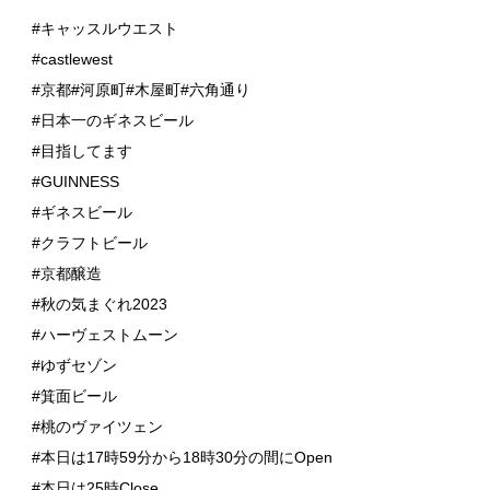
#キャッスルウエスト
#castlewest
#京都#河原町#木屋町#六角通り
#日本一のギネスビール
#目指してます
#GUINNESS
#ギネスビール
#クラフトビール
#京都醸造
#秋の気まぐれ2023
#ハーヴェストムーン
#ゆずセゾン
#箕面ビール
#桃のヴァイツェン
#本日は17時59分から18時30分の間にOpen
#本日は25時Close