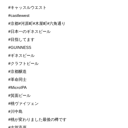
#キャッスルウエスト
#castlewest
#京都#河原町#木屋町#六角通り
#日本一のギネスビール
#目指してます
#GUINNESS
#ギネスビール
#クラフトビール
#京都醸造
#革命同士
#MicroIPA
#箕面ビール
#桃ヴァイツェン
#川中島
#桃が変わりました最後の樽です
#志賀高原