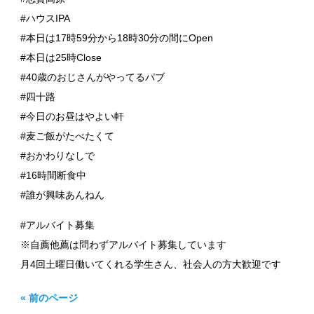
#ハウスIPA
#本日は17時59分から18時30分の間にOpen
#本日は25時Close
#40歳のおじさんがやってるパブ
#四十路
#今日のお昼はやよい軒
#麦ご飯がたべたくて
#おかわりなしで
#16時間断食中
#誰が興味あんねん
#アルバイト募集
※自薦他薦は問わずアルバイト募集しています
月4回土曜日働いてくれる学生さん、社会人の方大歓迎です
« 前のページ