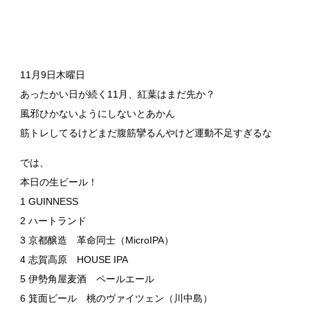
11月9日木曜日
あったかい日が続く11月、紅葉はまだ先か？
風邪ひかないようにしないとあかん
筋トレしてるけどまだ腹筋攣るんやけど運動不足すぎるな
では、
本日の生ビール！
1 GUINNESS
2 ハートランド
3 京都醸造 革命同士（MicroIPA）
4 志賀高原 HOUSE IPA
5 伊勢角屋麦酒 ペールエール
6 箕面ビール 桃のヴァイツェン（川中島）