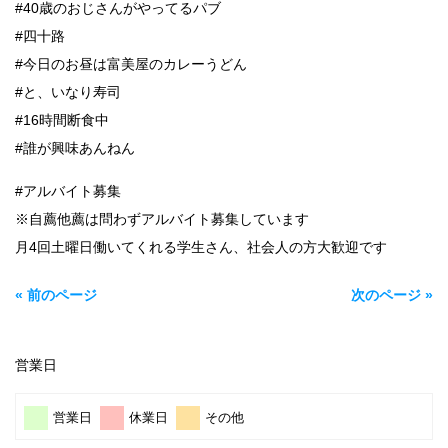
#40歳のおじさんがやってるパブ
#四十路
#今日のお昼は富美屋のカレーうどん
#と、いなり寿司
#16時間断食中
#誰が興味あんねん
#アルバイト募集
※自薦他薦は問わずアルバイト募集しています
月4回土曜日働いてくれる学生さん、社会人の方大歓迎です
« 前のページ
次のページ »
営業日
営業日
休業日
その他