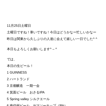
11月25日土曜日
土曜日ですね！寒いですね！今日はどうかなー忙しいかなー
昨日は関東から久しぶりの人達に会えて嬉しい一日でした^ ^
本日もよろしくお願いします^ – ^
では、
本日の生ビール！
1 GUINNESS
2 ハートランド
3 京都醸造 一期一会
4 箕面ビール おさるIPA
5 Spring valley シルクエール
6 南信州ビール ヤマソーホップ（9%）