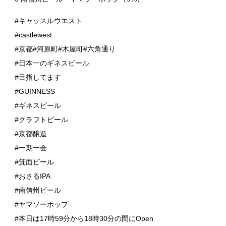
#キャッスルウエスト
#castlewest
#京都#河原町#木屋町#六角通り
#日本一のギネスビール
#目指してます
#GUINNESS
#ギネスビール
#クラフトビール
#京都醸造
#一期一会
#箕面ビール
#おさるIPA
#南信州ビール
#ヤマソーホップ
#本日は17時59分から18時30分の間にOpen