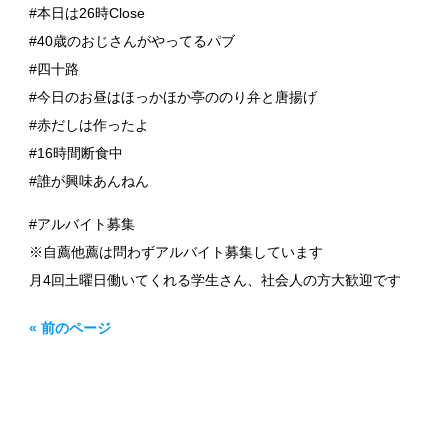
#本日は26時Close
#40歳のおじさんがやってるパブ
#四十路
#今日のお昼はほっかほか亭ののり弁と唐揚げ
#赤だしは作ったよ
#16時間断食中
#誰が興味あんねん
#アルバイト募集
※自薦他薦は問わずアルバイト募集しています
月4回土曜日働いてくれる学生さん、社会人の方大歓迎です
« 前のページ