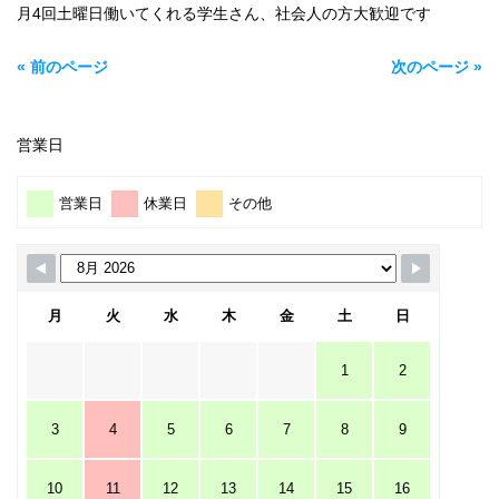
月4回土曜日働いてくれる学生さん、社会人の方大歓迎です
« 前のページ
次のページ »
営業日
営業日
休業日
その他
月
火
水
木
金
土
日
1
2
3
4
5
6
7
8
9
10
11
12
13
14
15
16