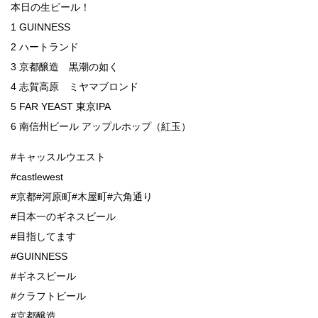
本日の生ビール！
1 GUINNESS
2 ハートランド
3 京都醸造 黒潮の如く
4 志賀高原 ミヤマブロンド
5 FAR YEAST 東京IPA
6 南信州ビール アップルホップ（紅玉）
#キャッスルウエスト
#castlewest
#京都#河原町#木屋町#六角通り
#日本一のギネスビール
#目指してます
#GUINNESS
#ギネスビール
#クラフトビール
#京都醸造