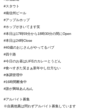
#スタウト
#南信州ビール
#アップルホップ
#ホップがきいてます笑
#本日は17時59分から18時30分の間にOpen
#本日は24時Close
#40歳のおじさんがやってるパブ
#四十路
#今日のお昼はLIFEのカレーとうどん
#食べすぎた笑まぁ新年やし仕方ない
#体調管理中
#16時間断食中
#誰が興味あんねん
#アルバイト募集
※自薦他薦は問わずアルバイト募集しています