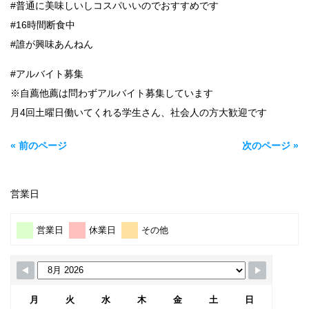
#普通に美味しいしコスパいいのでおすすめです
#16時間断食中
#誰が興味あんねん
#アルバイト募集
※自薦他薦は問わずアルバイト募集しています
月4回土曜日働いてくれる学生さん、社会人の方大歓迎です
« 前のページ
次のページ »
営業日
営業日
休業日
その他
月
火
水
木
金
土
日