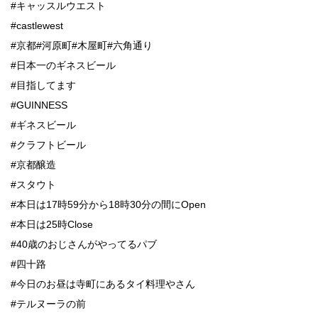
#キャッスルウエスト
#castlewest
#京都#河原町#木屋町#六角通り
#日本一のギネスビール
#目指してます
#GUINNESS
#ギネスビール
#クラフトビール
#京都醸造
#スタウト
#本日は17時59分から18時30分の間にOpen
#本日は25時Close
#40歳のおじさんがやってるパブ
#四十路
#今日のお昼は寺町にあるタイ料理やさん
#テルヌーラの前