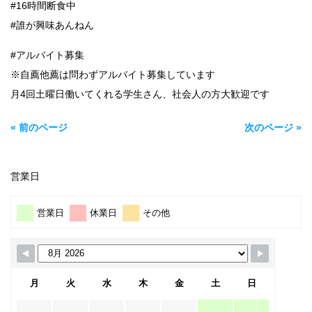
#16時間断食中
#誰が興味あんねん
#アルバイト募集
※自薦他薦は問わずアルバイト募集しています
月4回土曜日働いてくれる学生さん、社会人の方大歓迎です
« 前のページ
次のページ »
営業日
営業日
休業日
その他
月
火
水
木
金
土
日