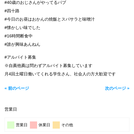
#40歳のおじさんがやってるパブ
#四十路
#今日のお昼はおかんの焼飯とスパサラと味噌汁
#懐かしい味でした
#16時間断食中
#誰が興味あんねん
#アルバイト募集
※自薦他薦は問わずアルバイト募集しています
月4回土曜日働いてくれる学生さん、社会人の方大歓迎です
« 前のページ
次のページ »
営業日
営業日
休業日
その他