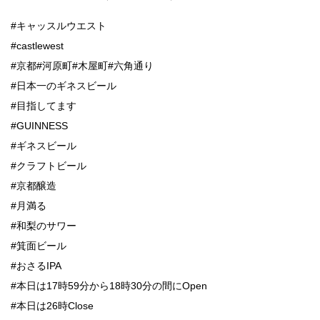
#キャッスルウエスト
#castlewest
#京都#河原町#木屋町#六角通り
#日本一のギネスビール
#目指してます
#GUINNESS
#ギネスビール
#クラフトビール
#京都醸造
#月満る
#和梨のサワー
#箕面ビール
#おさるIPA
#本日は17時59分から18時30分の間にOpen
#本日は26時Close