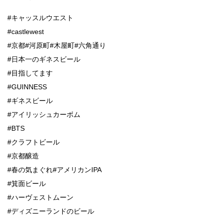
#キャッスルウエスト
#castlewest
#京都#河原町#木屋町#六角通り
#日本一のギネスビール
#目指してます
#GUINNESS
#ギネスビール
#アイリッシュカーボム
#BTS
#クラフトビール
#京都醸造
#春の気まぐれ#アメリカンIPA
#箕面ビール
#ハーヴェストムーン
#ディズニーランドのビール