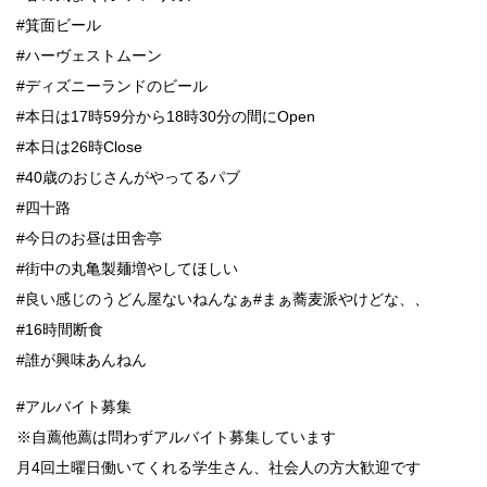
#箕面ビール
#ハーヴェストムーン
#ディズニーランドのビール
#本日は17時59分から18時30分の間にOpen
#本日は26時Close
#40歳のおじさんがやってるパブ
#四十路
#今日のお昼は田舎亭
#街中の丸亀製麺増やしてほしい
#良い感じのうどん屋ないねんなぁ#まぁ蕎麦派やけどな、、
#16時間断食
#誰が興味あんねん
#アルバイト募集
※自薦他薦は問わずアルバイト募集しています
月4回土曜日働いてくれる学生さん、社会人の方大歓迎です