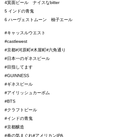
4箕面ビール ナイスなbitter
5 インドの青鬼
6 ハーヴェストムーン 柚子エール
#キャッスルウエスト
#castlewest
#京都#河原町#木屋町#六角通り
#日本一のギネスビール
#目指してます
#GUINNESS
#ギネスビール
#アイリッシュカーボム
#BTS
#クラフトビール
#インドの青鬼
#京都醸造
#春の気まぐれ#アメリカンIPA