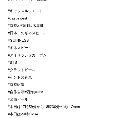
#キャッスルウエスト
#castlewest
#京都#河原町#木屋町
#日本一のギネスビール
#GUINNESS
#ギネスビール
#アイリッシュカーボム
#BTS
#クラフトビール
#インドの青鬼
#京都醸造
#自作自演#西海岸IPA
#箕面ビール
#本日は17時59分から18時30分の間にOpen
#本日は24時Close