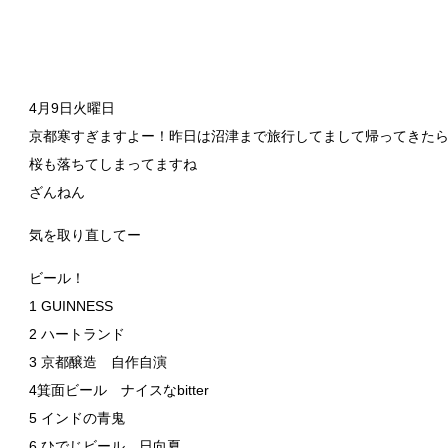
4月9日火曜日
京都寒すぎますよー！昨日は沼津まで旅行してまして帰ってきた
桜も落ちてしまってますね
ざんねん
気を取り直してー
ビール！
1 GUINNESS
2 ハートランド
3 京都醸造 自作自演
4箕面ビール ナイスなbitter
5 インドの青鬼
6 ひでじビール 日向夏