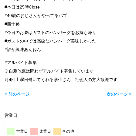
#本日は25時Close
#40歳のおじさんがやってるパブ
#四十路
#今日のお昼はガストのハンバーグをお持ち帰り
#ガストの中では高級なハンバーグ美味しかった
#誰が興味あんねん
#アルバイト募集
※自薦他薦は問わずアルバイト募集しています
月4回土曜日働いてくれる学生さん、社会人の方大歓迎です
« 前のページ
次のページ »
営業日
営業日
休業日
その他