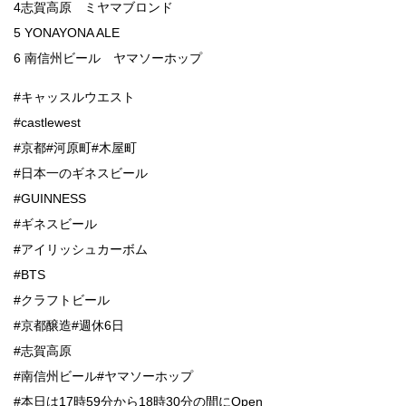
4志賀高原 ミヤマブロンド
5 YONAYONA ALE
6 南信州ビール ヤマソーホップ
#キャッスルウエスト
#castlewest
#京都#河原町#木屋町
#日本一のギネスビール
#GUINNESS
#ギネスビール
#アイリッシュカーボム
#BTS
#クラフトビール
#京都醸造#週休6日
#志賀高原
#南信州ビール#ヤマソーホップ
#本日は17時59分から18時30分の間にOpen