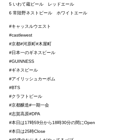
5 いわて蔵ビール レッドエール
6 常陸野ネストビール ホワイトエール
#キャッスルウエスト
#castlewest
#京都#河原町#木屋町
#日本一のギネスビール
#GUINNESS
#ギネスビール
#アイリッシュカーボム
#BTS
#クラフトビール
#京都醸造#一期一会
#志賀高原#DPA
#本日は17時59分から18時30分の間にOpen
#本日は25時Close