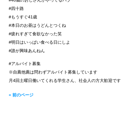
#40歳のおじさんがやってるパブ
#四十路
#もうすぐ41歳
#本日のお昼はうどんとつくね
#疲れすぎて食欲なかった笑
#明日はいっぱい食べる日にしよ
#誰が興味あんねん
#アルバイト募集
※自薦他薦は問わずアルバイト募集しています
月4回土曜日働いてくれる学生さん、社会人の方大歓迎です
« 前のページ