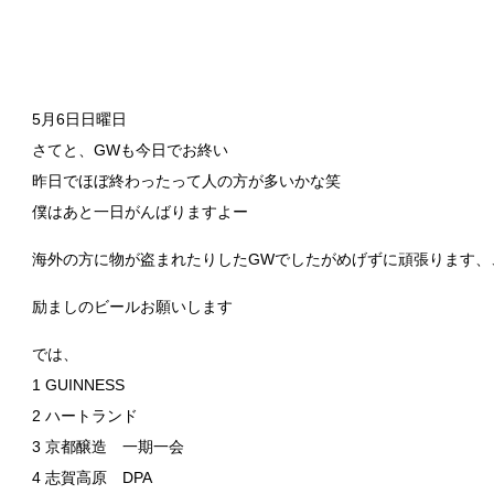
5月6日日曜日
さてと、GWも今日でお終い
昨日でほぼ終わったって人の方が多いかな笑
僕はあと一日がんばりますよー
海外の方に物が盗まれたりしたGWでしたがめげずに頑張ります、
励ましのビールお願いします
では、
1 GUINNESS
2 ハートランド
3 京都醸造 一期一会
4 志賀高原 DPA