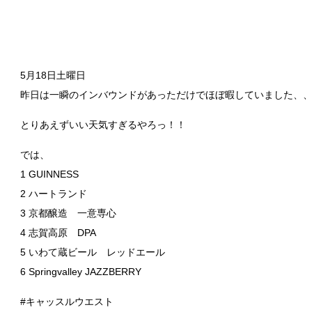
5月18日土曜日
昨日は一瞬のインバウンドがあっただけでほぼ暇していました、
とりあえずいい天気すぎるやろっ！！
では、
1 GUINNESS
2 ハートランド
3 京都醸造 一意専心
4 志賀高原 DPA
5 いわて蔵ビール レッドエール
6 Springvalley JAZZBERRY
#キャッスルウエスト