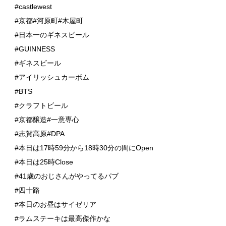
#castlewest
#京都#河原町#木屋町
#日本一のギネスビール
#GUINNESS
#ギネスビール
#アイリッシュカーボム
#BTS
#クラフトビール
#京都醸造#一意専心
#志賀高原#DPA
#本日は17時59分から18時30分の間にOpen
#本日は25時Close
#41歳のおじさんがやってるパブ
#四十路
#本日のお昼はサイゼリア
#ラムステーキは最高傑作かな