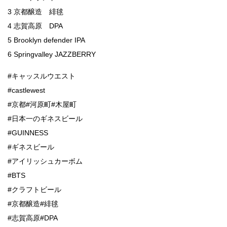
3 京都醸造 緋毬
4 志賀高原 DPA
5 Brooklyn defender IPA
6 Springvalley JAZZBERRY
#キャッスルウエスト
#castlewest
#京都#河原町#木屋町
#日本一のギネスビール
#GUINNESS
#ギネスビール
#アイリッシュカーボム
#BTS
#クラフトビール
#京都醸造#緋毬
#志賀高原#DPA