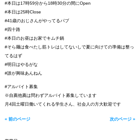
#本日は17時59分から18時30分の間にOpen
#本日は25時Close
#41歳のおじさんがやってるパブ
#四十路
#本日のお昼はお家でキムチ鍋
#そら麺は食べたし筋トレはしてないしで夏に向けての準備は整っ
てるはず
#明日はやるがな
#誰が興味あんねん
#アルバイト募集
※自薦他薦は問わずアルバイト募集しています
月4回土曜日働いてくれる学生さん、社会人の方大歓迎です
« 前のページ
次のページ »