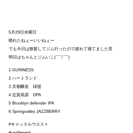
5月29日水曜日
晴れたねぇーいいねぇー
でも今日は散髪してジム行ったので疲れて寝てました笑
明日はちゃんとジムいこ(￣▽￣)
1 GUINNESS
2 ハートランド
3 京都醸造 緋毬
4 志賀高原 DPA
5 Brooklyn defender IPA
6 Springvalley JAZZBERRY
#キャッスルウエスト
#castlewest