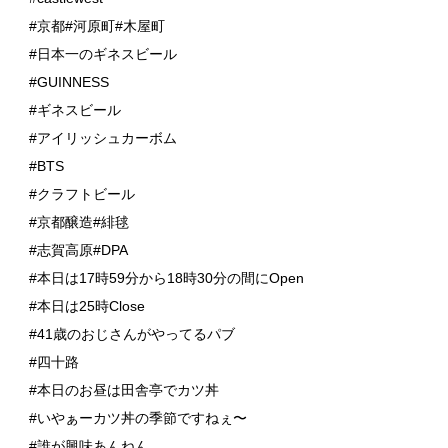
#京都#河原町#木屋町
#日本一のギネスビール
#GUINNESS
#ギネスビール
#アイリッシュカーボム
#BTS
#クラフトビール
#京都醸造#緋毬
#志賀高原#DPA
#本日は17時59分から18時30分の間にOpen
#本日は25時Close
#41歳のおじさんがやってるパブ
#四十路
#本日のお昼は田舎亭でカツ丼
#いやぁーカツ丼の季節ですねぇ〜
#誰が興味あんねん