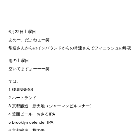
6月22日土曜日
あめー、だよねぇー笑
常連さんからのインバウンドからの常連さんでフィニッシュの昨夜
雨の土曜日
空いてますよーーー笑
では、
1 GUINNESS
2 ハートランド
3 京都醸造 新天地（ジャーマンピルスナー）
4 箕面ビール おさるIPA
5 Brooklyn defender IPA
6 京都醸造 柑の果