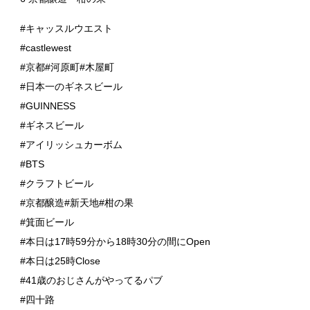
#キャッスルウエスト
#castlewest
#京都#河原町#木屋町
#日本一のギネスビール
#GUINNESS
#ギネスビール
#アイリッシュカーボム
#BTS
#クラフトビール
#京都醸造#新天地#柑の果
#箕面ビール
#本日は17時59分から18時30分の間にOpen
#本日は25時Close
#41歳のおじさんがやってるパブ
#四十路