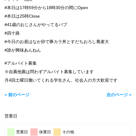
#本日は17時59分から18時30分の間にOpen
#本日は25時Close
#41歳のおじさんがやってるパブ
#四十路
#今日のお昼はなか卯で豚カラ丼とすだちおろし蕎麦大
#誰が興味あんねん
#アルバイト募集
※自薦他薦は問わずアルバイト募集しています
月4回土曜日働いてくれる学生さん、社会人の方大歓迎です
« 前のページ
次のページ »
営業日
営業日
休業日
その他